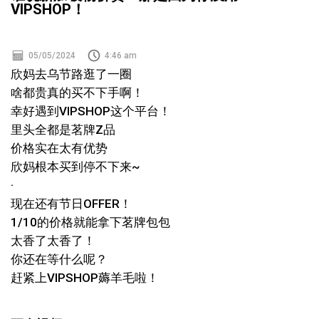
VIPSHOP！
05/05/2024
4:46 am
欣妈去乌节路逛了一圈
啥都贵真的买不下手啊！
幸好遇到VIPSHOP这个平台！
里头全都是茗牌Z品
价格实在太有优势
欣妈根本买到停不下来~
·
现在还有节日OFFER！
1/10的价格就能拿下茗牌包包
太香了太香了！
你还在等什么呢？
赶紧上VIPSHOP薅羊毛啦！