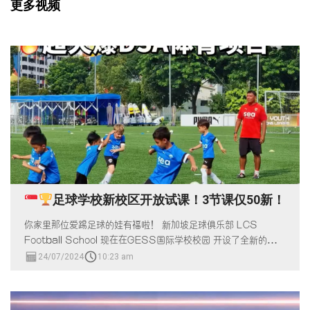
更多视频
足球学校新校区开放试课！3节课仅50新！
你家里那位爱踢足球的娃有福啦！ 新加坡足球俱乐部 LCS
Football School 现在在GESS国际学校校园 开设了全新的足球
训练校区！
24/07/2024
10:23 am