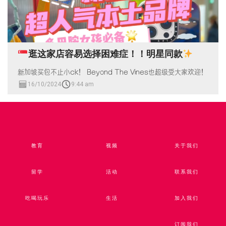
逛这家店容易选择困难症！！明星同款
新加坡买包不止小ck！ Beyond The Vines也超级受大家欢迎！
16/10/2024
9:44 am
教育
视频​
关于我们
留学
活动
联系我们
吃喝玩乐
生活
加入我们
订阅我们