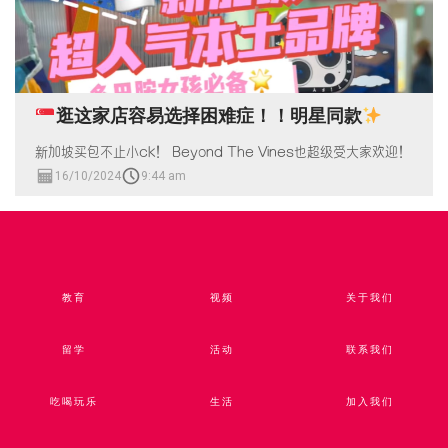
逛这家店容易选择困难症！！明星同款
新加坡买包不止小ck！ Beyond The Vines也超级受大家欢迎！
16/10/2024
9:44 am
教育
视频​
关于我们
留学
活动
联系我们
吃喝玩乐
生活
加入我们