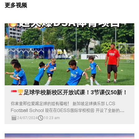
更多视频
足球学校新校区开放试课！3节课仅50新！
你家里那位爱踢足球的娃有福啦！ 新加坡足球俱乐部 LCS
Football School 现在在GESS国际学校校园 开设了全新的足球
训练校区！
24/07/2024
10:23 am