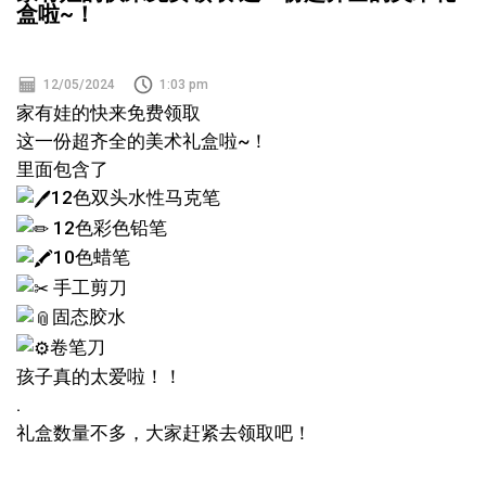
盒啦~！
12/05/2024
1:03 pm
家有娃的快来免费领取
这一份超齐全的美术礼盒啦~！
里面包含了
12色双头水性马克笔
12色彩色铅笔
10色蜡笔
手工剪刀
固态胶水
卷笔刀
孩子真的太爱啦！！
.
礼盒数量不多，大家赶紧去领取吧！