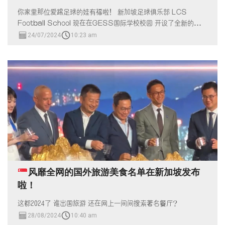
你家里那位爱踢足球的娃有福啦！ 新加坡足球俱乐部 LCS
Football School 现在在GESS国际学校校园 开设了全新的足球
训练校区！
24/07/2024
10:23 am
风靡全网的国外旅游美食名单在新加坡发布
啦！
这都2024了 谁出国旅游 还在网上一间间搜索著名餐厅？
28/08/2024
10:40 am