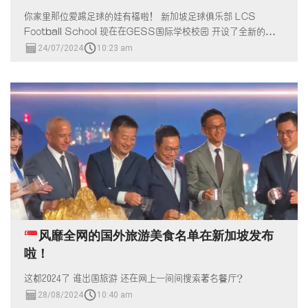
你家里那位爱踢足球的娃有福啦！ 新加坡足球俱乐部 LCS
Football School 现在在GESS国际学校校园 开设了全新的足球
训练校区！
24/07/2024
10:23 am
风靡全网的国外旅游美食名单在新加坡发布
啦！
这都2024了 谁出国旅游 还在网上一间间搜索著名餐厅？
28/08/2024
10:40 am