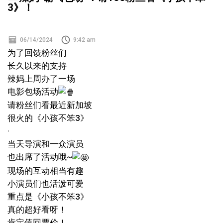
3》！
06/14/2024
9:42 am
为了回馈粉丝们
长久以来的支持
辣妈上周办了一场
电影包场活动
请粉丝们看最近新加坡
很火的《小孩不笨3》
·
当天导演和一众演员
也出席了活动哦~
现场的互动相当有趣
小演员们也活泼可爱
重点是《小孩不笨3》
真的超好看呀！
肯定值回票价！