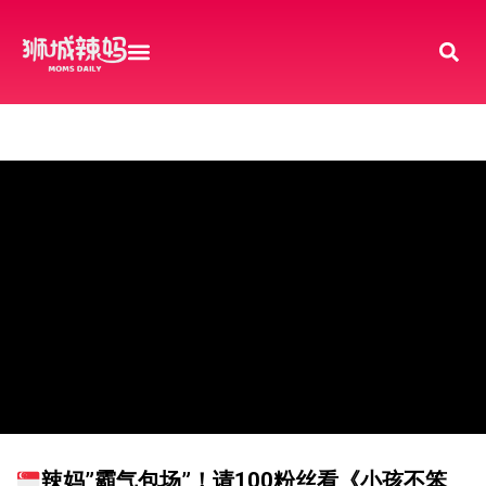
辣妈”霸气包场”！请100粉丝看《小孩不笨