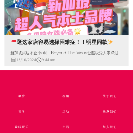
逛这家店容易选择困难症！！明星同款
新加坡买包不止小ck！ Beyond The Vines也超级受大家欢迎！
16/10/2024
9:44 am
教育
视频​
关于我们
留学
活动
联系我们
吃喝玩乐
生活
加入我们