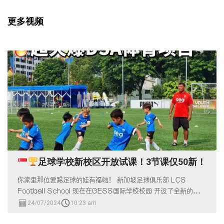
更多视频
足球学校新校区开放试课！3节课仅50新！
你家里那位爱踢足球的娃有福啦！ 新加坡足球俱乐部 LCS
Football School 现在在GESS国际学校校园 开设了全新的足球
训练校区！
24/07/2024
10:23 am