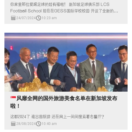
你家里那位爱踢足球的娃有福啦！ 新加坡足球俱乐部 LCS
Football School 现在在GESS国际学校校园 开设了全新的足球
训练校区！
24/07/2024
10:23 am
风靡全网的国外旅游美食名单在新加坡发布
啦！
这都2024了 谁出国旅游 还在网上一间间搜索著名餐厅？
28/08/2024
10:40 am