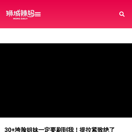
30+垮脸姐妹一定要刷到我！提拉紧致绝了