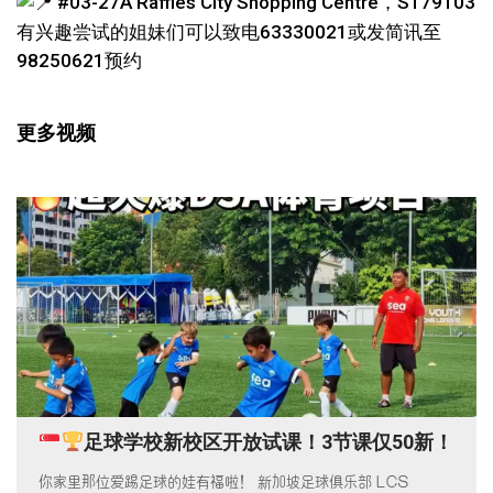
#03-27A Raffles City Shopping Centre，S179103
有兴趣尝试的姐妹们可以致电63330021或发简讯至
98250621预约
更多视频
足球学校新校区开放试课！3节课仅50新！
你家里那位爱踢足球的娃有福啦！ 新加坡足球俱乐部 LCS