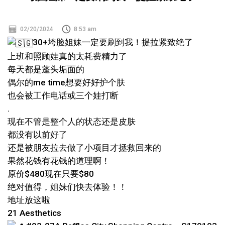
02/20/2024
8:53 am
30+垮脸姐妹一定要刷到我！提拉紧致绝了
上班和照顾娃真的太耗费精力了
每天都是蓬头垢面的
偶尔的me time想要好好护个肤
也会被工作电话或三个娃打断
.
现在不管是整个人的状态还是皮肤
都没有以前好了
还是被朋友拉去做了小项目才拯救回来的
果然花钱有花钱的道理啊！
原价$480现在只要$80
绝对值得，姐妹们快去体验！！
地址放这啦
21 Aesthetics