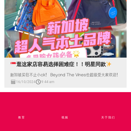
逛这家店容易选择困难症！！明星同款
新加坡买包不止小ck！ Beyond The Vines也超级受大家欢迎！
16/10/2024
9:44 am
教育
视频​
关于我们