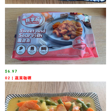
$6.97
02 ¦
蔬菜咖喱