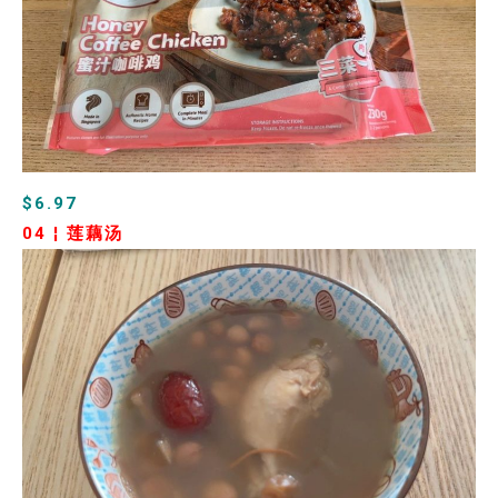
$6.97
04 ¦
莲藕汤