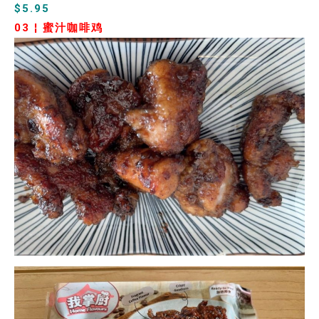
$5.95
03 ¦
蜜汁咖啡鸡