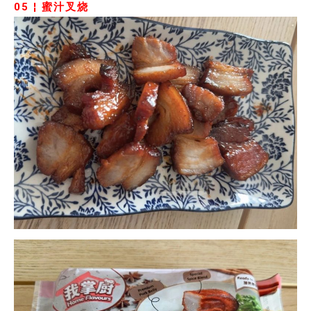
05 ¦
蜜汁叉烧