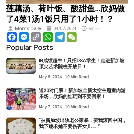
莲藕汤、荷叶饭、酸甜鱼…欣妈做
了4菜1汤1饭只用了1小时！？
Moms Daily
04/07/2024
8:54 am
Facebook
Messenger
Copy
WhatsApp
Telegram
WeChat
Link
Popular Posts
IB成绩超牛！只招DSA学生！走进新加坡
顶尖艺术院校开放日！
May 8, 2024
10 Min Read
送20对门票！新加坡全新太空主题室内游
乐场，欣妈的娃玩到不要回家！
May 7, 2024
10 Min Read
“被新加坡出轨老公家暴，要我滚回中国，
我下跪求她不要伤害女儿……”