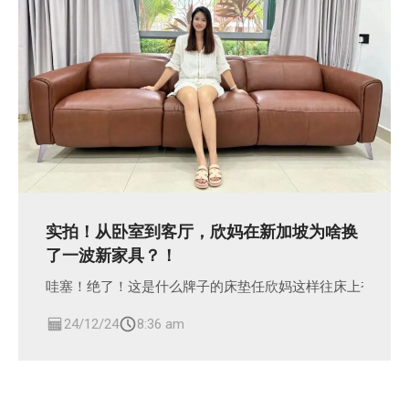
实拍！从卧室到客厅，欣妈在新加坡为啥换
了一波新家具？！
哇塞！绝了！这是什么牌子的床垫任欣妈这样往床上奋力一
24/12/24
8:36 am