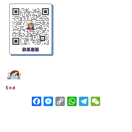
End
Facebook
Messenger
Copy
WhatsApp
Telegra
WeCha
Link