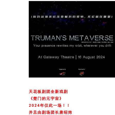
天花板剧团全新戏剧
《楚门的元宇宙》
2024年仅此一场！！
并且由剧场团长唐绍炜