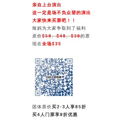
亲自上台演出
这一定是场不负众望的演出
大家快来买票吧！！
辣妈为大家争取到了福利
原价
$58、$48、$38
的票
现在
全场$35
团体票价
买2-3人享85折
买4人门票享8折优惠