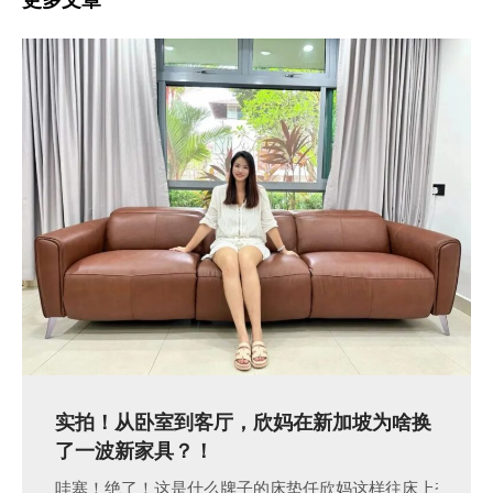
实拍！从卧室到客厅，欣妈在新加坡为啥换
了一波新家具？！
哇塞！绝了！这是什么牌子的床垫任欣妈这样往床上奋力一