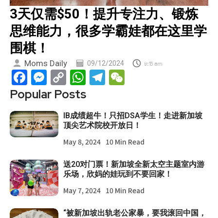
3天仅需$50！提升专注力、锻炼
思维能力，很多学霸娃都在这里学
围棋！
Moms Daily
09/12/2024
9:15 am
Facebook
Messenger
Copy
WhatsApp
Telegram
WeChat
Link
Popular Posts
IB成绩超牛！只招DSA学生！走进新加坡
顶尖艺术院校开放日！
May 8, 2024
10 Min Read
送20对门票！新加坡全新太空主题室内游
乐场，欣妈的娃玩到不要回家！
May 7, 2024
10 Min Read
“被新加坡出轨老公家暴，要我滚回中国，