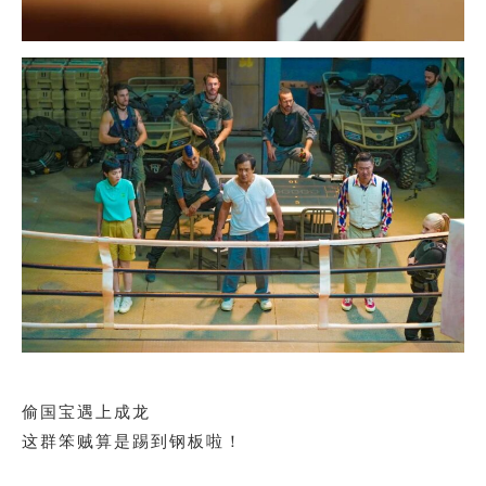
偷国宝遇上成龙
这群笨贼算是踢到钢板啦！