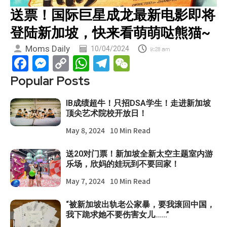
送票！国际巨星成龙最新电影即将
登陆新加坡，快来看萌萌哒熊猫~
Moms Daily
10/04/2024
9:28 am
Facebook
Messenger
Copy
WhatsApp
Telegram
WeChat
Link
Popular Posts
IB成绩超牛！只招DSA学生！走进新加坡
顶尖艺术院校开放日！
May 8, 2024
10 Min Read
送20对门票！新加坡全新太空主题室内游
乐场，欣妈的娃玩到不要回家！
May 7, 2024
10 Min Read
“被新加坡出轨老公家暴，要我滚回中国，
我下跪求她不要伤害女儿……”