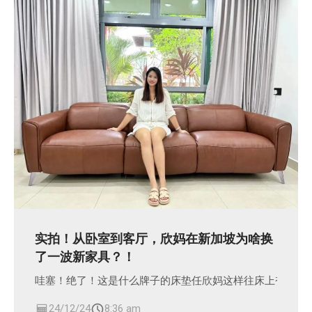
实拍！从卧室到客厅，欣妈在新加坡为啥换
了一波新家具？！
哇塞！绝了！这是什么牌子的床垫任欣妈这样往床上奋力一
24/12/24
8:36 am