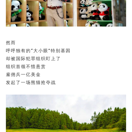
然而
呼呼独有的“大小眼”特别基因
却被国际犯罪组织盯上了
组织首领不惜悬赏
雇佣兵一亿美金
发起了一场熊猫抢夺战