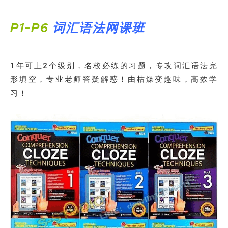
P1-P6
词汇语法网课班
1年可上2个级别，名校必练的习题，专攻词汇语法完
形填空，专业老师答疑解惑！由枯燥变趣味，高效学
习！