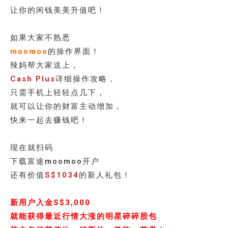
让你的闲钱美美升值吧！
如果大家不熟悉
moomoo
的操作界面！
辣妈帮大家送上，
Cash Plus
详细操作攻略，
只需手机上轻轻点几下，
就可以让你的财富主动增加，
快来一起去赚钱吧！
现在就扫码
下载富途moomoo开户
还有价值
S$1034
的新人礼包！
新用户入金S$3,000
就能获得最近行情大涨的明星碎碎股包