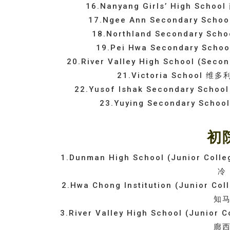
16.Nanyang Girls’ High S
17.Ngee Ann Secondary S
18.Northland Secondary 
19.Pei Hwa Secondary S
20.River Valley High School 
21.Victoria School
22.Yusof Ishak Secondary 
23.Yuying Secondary S
初
1.Dunman High School (Junior
冷
2.Hwa Chong Institution (Juni
知
3.River Valley High School (Ju
廊