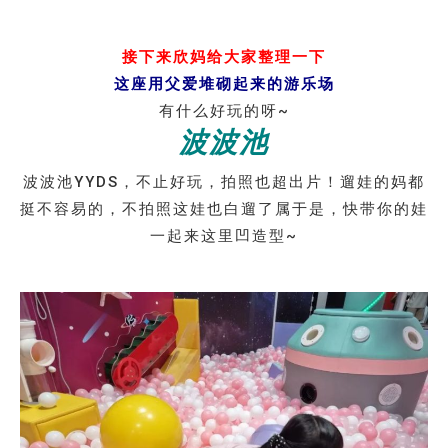
接下来欣妈给大家整理一下
这座用父爱堆砌起来的游乐场
有什么好玩的呀~
波波池
波波池YYDS，不止好玩，拍照也超出片！遛娃的妈都
挺不容易的，不拍照这娃也白遛了属于是，快带你的娃
一起来这里凹造型~