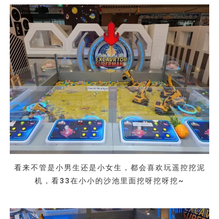
看来不管是小男生还是小女生，都会喜欢玩遥控挖泥
机，看33在小小的沙池里面挖呀挖呀挖~