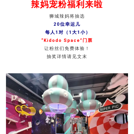
辣妈宠粉福利来啦
狮城辣妈将抽选
20位幸运儿
每人1对（1大1小）
“Kidodo Space”门票
让粉丝们免费体验！
抽奖详情请见文末