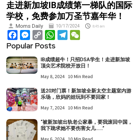
走进新加坡IB成绩第一梯队的国际
学校，免费参加万圣节嘉年华！
Moms Daily
10/17/2024
8:45 am
Facebook
Messenger
Copy
WhatsApp
Telegram
WeChat
Link
Popular Posts
IB成绩超牛！只招DSA学生！走进新加坡
顶尖艺术院校开放日！
May 8, 2024
10 Min Read
送20对门票！新加坡全新太空主题室内游
乐场，欣妈的娃玩到不要回家！
May 7, 2024
10 Min Read
“被新加坡出轨老公家暴，要我滚回中国，
我下跪求她不要伤害女儿……”
May 6, 2024
10 Min Read