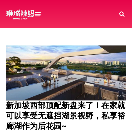
新加坡西部顶配新盘来了！在家就
可以享受无遮挡湖景视野，私享裕
廊湖作为后花园~