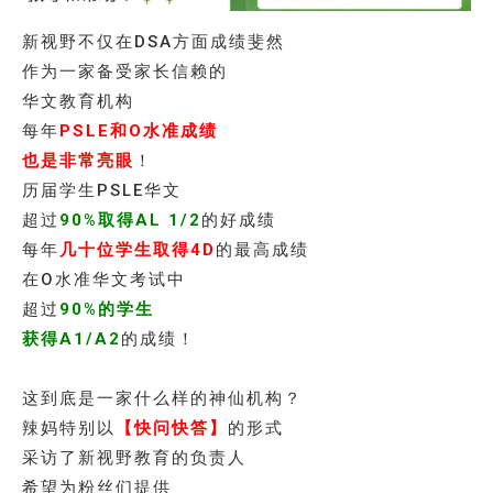
新视野不仅在DSA方面成绩斐然
作为一家备受家长信赖的
华文教育机构
每年
PSLE和O水准成绩
也是非常亮眼
！
历届学生PSLE华文
超过
90%取得AL 1/2
的好成绩
每年
几十位学生取得4D
的最高成绩
在O水准华文考试中
超过
90%的学生
获得A1/A2
的成绩！
这到底是一家什么样的神仙机构？
辣妈特别以
【快问快答】
的形式
采访了新视野教育的负责人
希望为粉丝们提供