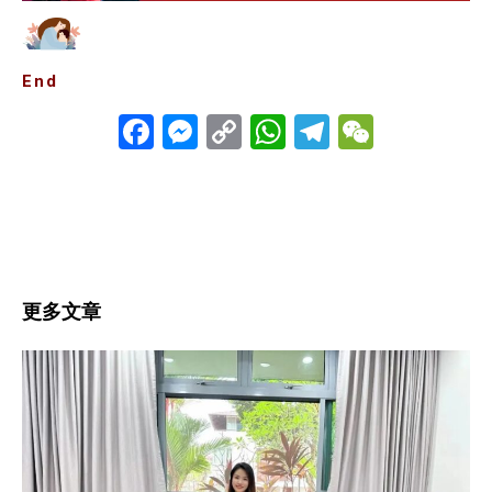
End
Facebook
Messenger
Copy
WhatsApp
Telegra
WeCha
Link
更多文章