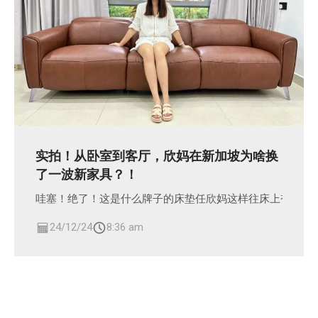
实拍！从卧室到客厅，欣妈在新加坡为啥换
了一波新家具？！
哇塞！绝了！这是什么牌子的床垫任欣妈这样往床上奋力一
24/12/24
8:36 am