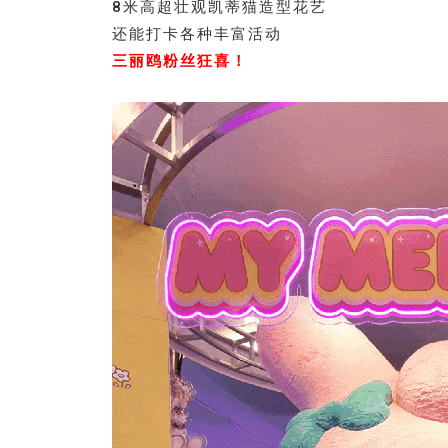
8米高超壮观凯蒂猫造型花艺
还能打卡各种丰富活动
三丽鸥粉丝狂喜！