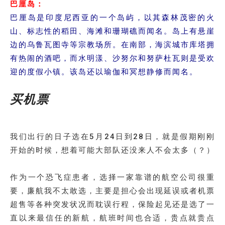
巴厘岛：
巴厘岛是印度尼西亚的一个岛屿，以其森林茂密的火
山、标志性的稻田、海滩和珊瑚礁而闻名。岛上有悬崖
边的乌鲁瓦图寺等宗教场所。在南部，海滨城市库塔拥
有热闹的酒吧，而水明漾、沙努尔和努萨杜瓦则是受欢
迎的度假小镇。该岛还以瑜伽和冥想静修而闻名。
买机票
我们出行的日子选在5月24日到28日，就是假期刚刚
开始的时候，想着可能大部队还没来人不会太多（？）
作为一个恐飞症患者，选择一家靠谱的航空公司很重
要，廉航我不太敢选，主要是担心会出现延误或者机票
超售等各种突发状况而耽误行程，保险起见还是选了一
直以来最信任的新航，航班时间也合适，贵点就贵点