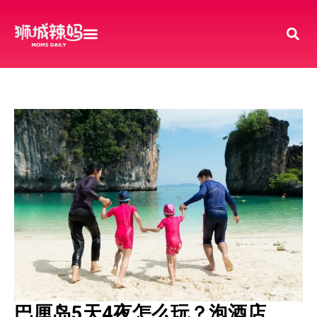
巴厘岛5天4夜怎么玩？泡酒店、