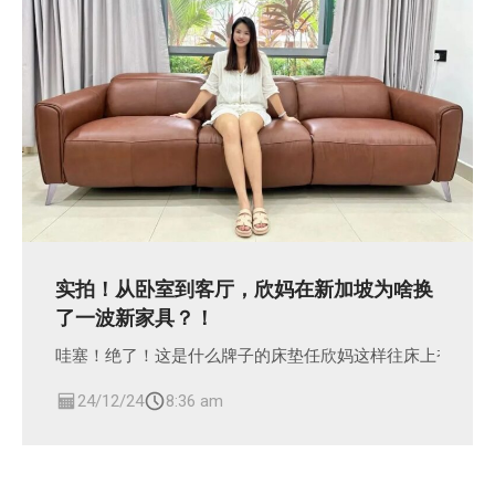
实拍！从卧室到客厅，欣妈在新加坡为啥换
了一波新家具？！
哇塞！绝了！这是什么牌子的床垫任欣妈这样往床上奋力一
24/12/24
8:36 am