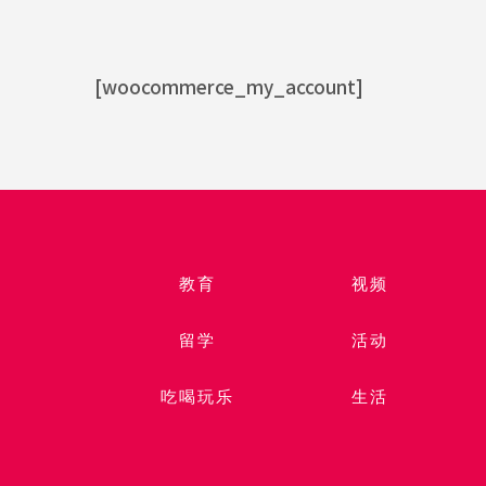
[woocommerce_my_account]
教育
视频​
留学
活动
吃喝玩乐
生活